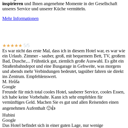
inspirieren
und Ihnen angenehme Momente in der Gesellschaft
unseres Service und unserer Küche vermitteln.
Mehr Informationen
★
★
★
★
★
5/5
Es war nicht das erste Mal, dass ich in diesem Hotel war, es war wie
ein Urlaub. Zimmer - sauber, groß, mit bequemem Bett, TV, großem
Bad, Dusche,... Frühstück gut, ziemlich große Auswahl. Es gibt ein
Straßenbahndepot und eine Busgarage in Gehweite, was morgens
und abends mehr Verbindungen bedeutet, tagsüber fahren sie direkt
ins Zentrum. Empfehlenswert.
M. Hrůša
Google
Freunde für mich total cooles Hotel, sauberer Service, cooles Essen,
ich habe keine Vorbehalte. Kann ich sehr empfehlen für
vernünftiges Geld. Machen Sie es gut und allen Reisenden einen
angenehmen Aufenthalt 🙂👍
Hubini
Google
Das Hotel befindet sich in einer guten Lage, nur wenige