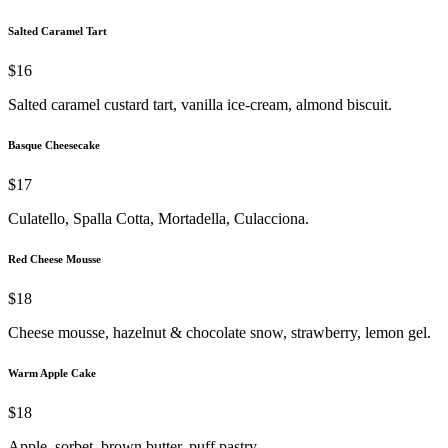
Salted Caramel Tart
$16
Salted caramel custard tart, vanilla ice-cream, almond biscuit.
Basque Cheesecake
$17
Culatello, Spalla Cotta, Mortadella, Culacciona.
Red Cheese Mousse
$18
Cheese mousse, hazelnut & chocolate snow, strawberry, lemon gel.
Warm Apple Cake
$18
Apple, sorbet, brown butter, puff pastry.