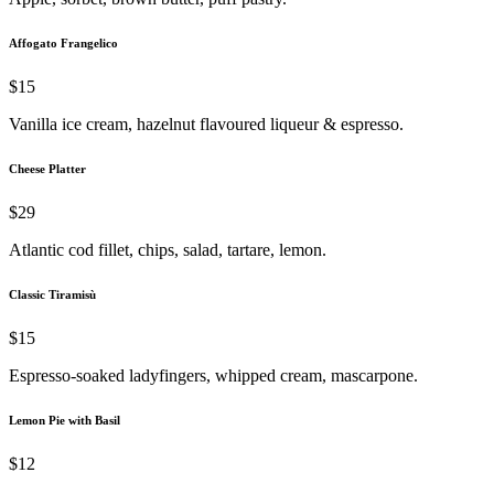
Affogato Frangelico
$15
Vanilla ice cream, hazelnut flavoured liqueur & espresso.
Cheese Platter
$29
Atlantic cod fillet, chips, salad, tartare, lemon.
Classic Tiramisù
$15
Espresso-soaked ladyfingers, whipped cream, mascarpone.
Lemon Pie with Basil
$12